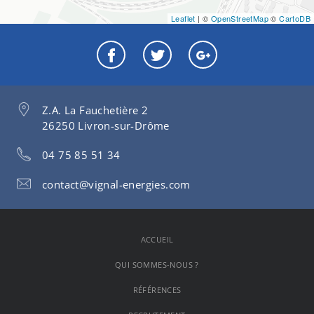
Leaflet
| ©
OpenStreetMap
©
CartoDB
Z.A. La Fauchetière 2
26250 Livron-sur-Drôme
04 75 85 51 34
contact@vignal-energies.com
ACCUEIL
QUI SOMMES-NOUS ?
RÉFÉRENCES