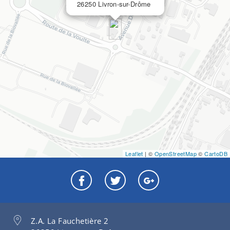
26250 Livron-sur-Drôme
Leaflet
| ©
OpenStreetMap
©
CartoDB
Z.A. La Fauchetière 2