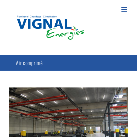
Passer
au
contenu
Air comprimé
GPA