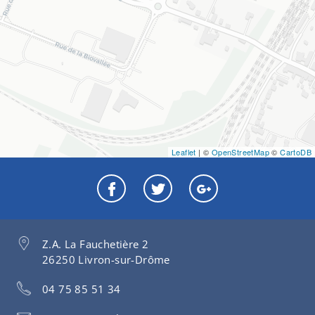
Leaflet
| ©
OpenStreetMap
©
CartoDB
Z.A. La Fauchetière 2
26250 Livron-sur-Drôme
04 75 85 51 34