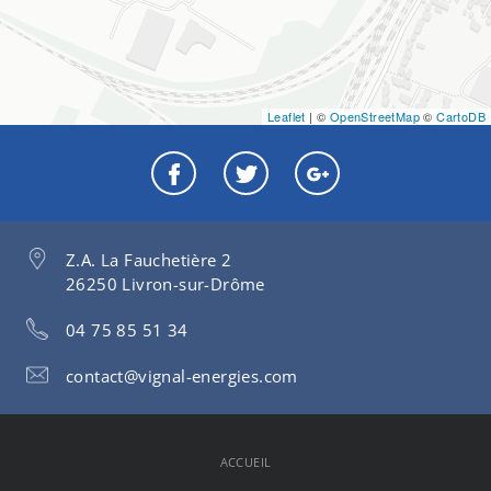
Leaflet
| ©
OpenStreetMap
©
CartoDB
Z.A. La Fauchetière 2
26250 Livron-sur-Drôme
04 75 85 51 34
contact@vignal-energies.com
ACCUEIL